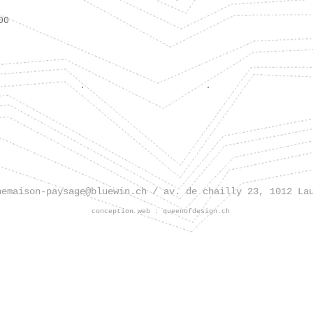
00
nemaison-paysage@bluewin.ch
/ av. de chailly 23, 1012 La
conception web :
queenofdesign.ch