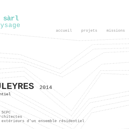
 sàrl
aysage
accueil
projets
missions
ULEYRES
2014
ntiel
 SCPC
rchitectes
 extérieurs d'un ensemble résidentiel