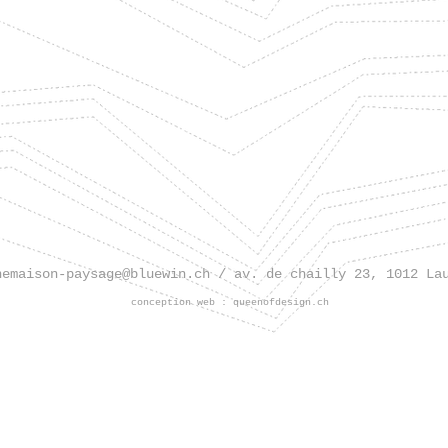
nemaison-paysage@bluewin.ch
/ av. de chailly 23, 1012 La
conception web :
queenofdesign.ch